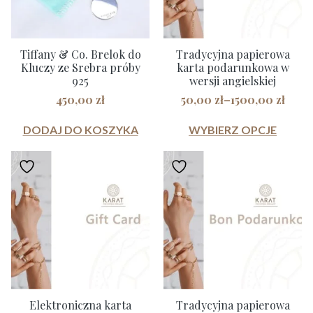
Tiffany & Co. Brelok do
Tradycyjna papierowa
Kluczy ze Srebra próby
karta podarunkowa w
925
wersji angielskiej
450,00
zł
50,00
zł
–
1500,00
zł
Zakres
cen:
DODAJ DO KOSZYKA
WYBIERZ OPCJE
Ten
od
50,00 zł
produkt
do
ma
1500,00 zł
wiele
wariantów.
Opcje
można
wybrać
na
stronie
Elektroniczna karta
Tradycyjna papierowa
produktu