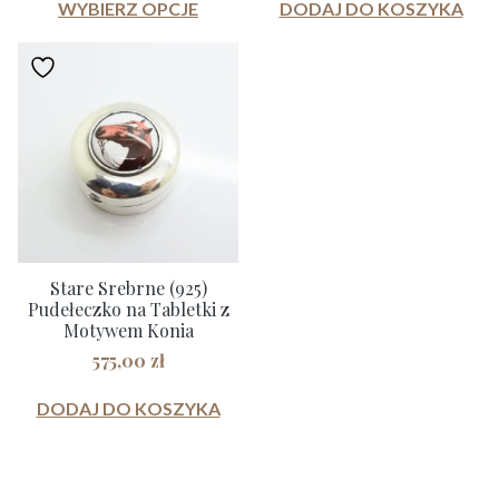
WYBIERZ OPCJE
DODAJ DO KOSZYKA
Ten
od
50,00 zł
produkt
do
ma
1500,00 zł
wiele
wariantów.
Opcje
można
wybrać
na
stronie
Stare Srebrne (925)
produktu
Pudełeczko na Tabletki z
Motywem Konia
575,00
zł
DODAJ DO KOSZYKA