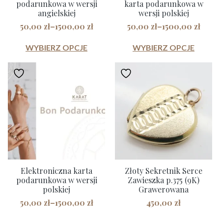
podarunkowa w wersji
karta podarunkowa w
angielskiej
wersji polskiej
50,00
zł
–
1500,00
zł
50,00
zł
–
1500,00
zł
Zakres
Zakres
cen:
cen:
WYBIERZ OPCJE
WYBIERZ OPCJE
Ten
od
Ten
od
50,00 zł
50,00 zł
produkt
produkt
do
do
ma
ma
1500,00 zł
1500,00 zł
wiele
wiele
wariantów.
wariantów.
Opcje
Opcje
można
można
wybrać
wybrać
na
na
stronie
stronie
Elektroniczna karta
Złoty Sekretnik Serce
produktu
produktu
podarunkowa w wersji
Zawieszka p.375 (9K)
polskiej
Grawerowana
50,00
zł
–
1500,00
zł
450,00
zł
Zakres
cen: