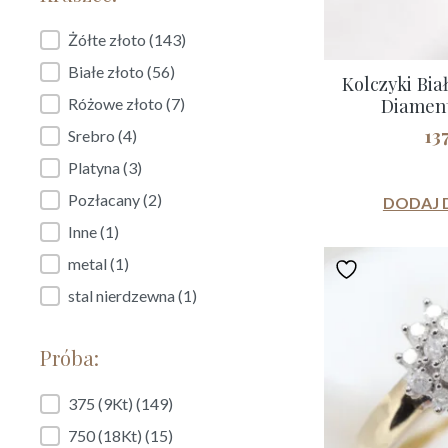
Kruszec:
Żółte złoto
(143)
Białe złoto
(56)
Kolczyki Biał
Diamen
Różowe złoto
(7)
13
Srebro
(4)
Platyna
(3)
Pozłacany
(2)
DODAJ 
Inne
(1)
metal
(1)
stal nierdzewna
(1)
Próba:
Próba:
375 (9Kt)
(149)
750 (18Kt)
(15)