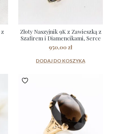
 z
Złoty Naszyjnik 9K z Zawieszką z
Szafirem i Diamencikami, Serce
950,00
zł
DODAJ DO KOSZYKA