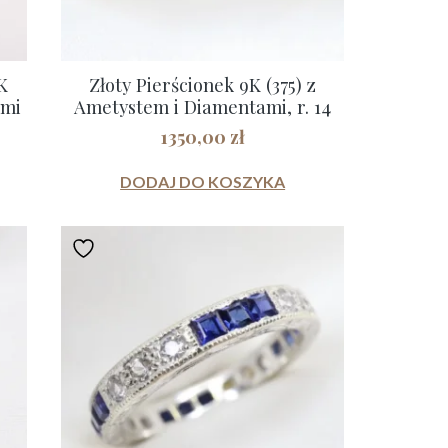
K
Złoty Pierścionek 9K (375) z
ami
Ametystem i Diamentami, r. 14
1350,00
zł
DODAJ DO KOSZYKA