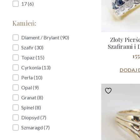
17
(6)
Kamień:
Kamień:
Diament / Brylant
(90)
Złoty Pierś
Szafirami i 
Szafir
(30)
15
Topaz
(15)
Cyrkonia
(13)
DODAJ 
Perła
(10)
Opal
(9)
Granat
(8)
Spinel
(8)
Diopsyd
(7)
Szmaragd
(7)