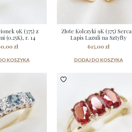
cionek 9K (375) z
Złote Kolczyki 9K (375) Serca
 (0.25K), r. 14
Lapis Lazuli na Sztyfty
00,00
zł
615,00
zł
DO KOSZYKA
DODAJ DO KOSZYKA