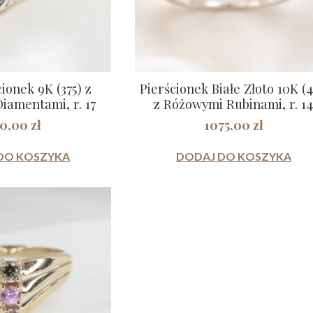
cionek 9K (375) z
Pierścionek Białe Złoto 10K (4
Diamentami, r. 17
z Różowymi Rubinami, r. 14
50,00
zł
1075,00
zł
DO KOSZYKA
DODAJ DO KOSZYKA