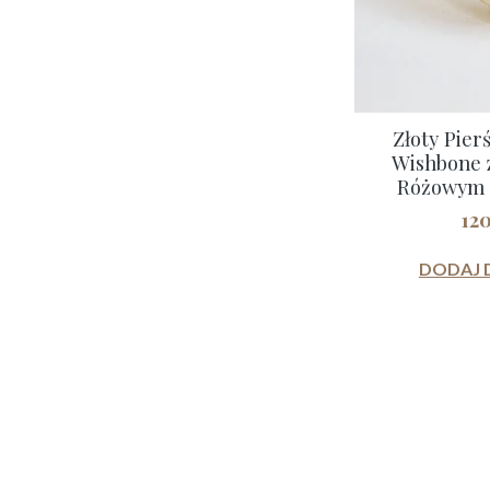
Złoty Pier
Wishbone 
Różowym S
12
DODAJ 