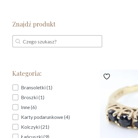
Znajdź produkt
Znajdź produkt
Znajdź produkt
Kategoria:
Kategoria:
Bransoletki
(1)
Broszki
(1)
Inne
(6)
Karty podarunkowe
(4)
Kolczyki
(21)
Łańcuszki
(9)