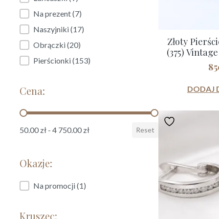
Na prezent
(7)
Naszyjniki
(17)
Złoty Pierśc
Obrączki
(20)
(375) Vintage
Pierścionki
(153)
85
DODAJ 
Cena:
Cena:
50.00 zł - 4 750.00 zł
Reset
Okazje:
Okazje:
Na promocji
(1)
Kruszec: