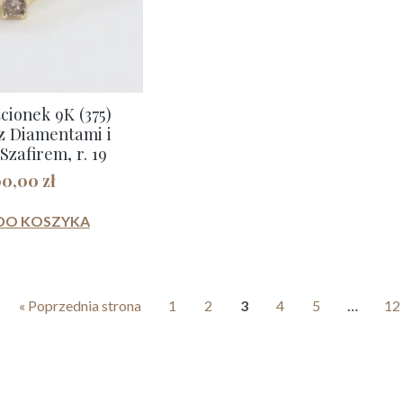
ścionek 9K (375)
z Diamentami i
zafirem, r. 19
00,00
zł
DO KOSZYKA
« Poprzednia strona
1
2
3
4
5
…
12