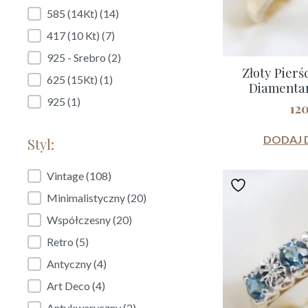
585 (14Kt)
(14)
417 (10 Kt)
(7)
925 - Srebro
(2)
Złoty Pierś
625 (15Kt)
(1)
Diamentami
925
(1)
12
DODAJ 
Styl:
Styl:
Vintage
(108)
Minimalistyczny
(20)
Współczesny
(20)
Retro
(5)
Antyczny
(4)
Art Deco
(4)
Antykwaryczny
(2)