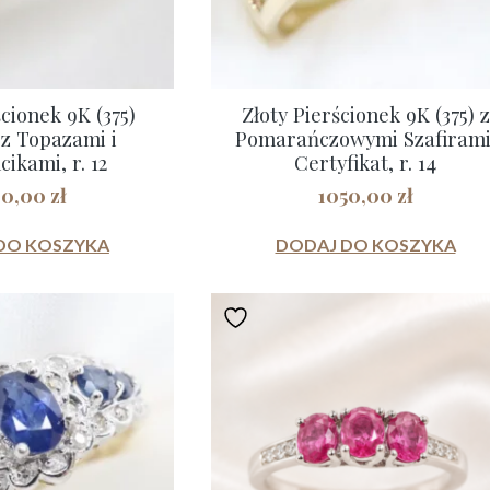
ścionek 9K (375)
Złoty Pierścionek 9K (375) z
 z Topazami i
Pomarańczowymi Szafirami
ikami, r. 12
Certyfikat, r. 14
00,00
zł
1050,00
zł
DO KOSZYKA
DODAJ DO KOSZYKA