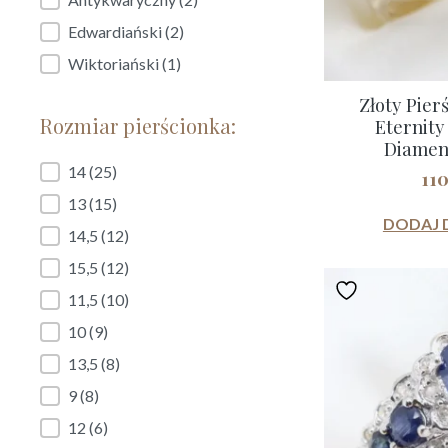
Edwardiański
(2)
Wiktoriański
(1)
Złoty Pier
Rozmiar pierścionka:
Eternity
Diamenc
Rozmiar pierścionka:
14
(25)
11
13
(15)
DODAJ 
14,5
(12)
15,5
(12)
11,5
(10)
10
(9)
13,5
(8)
9
(8)
12
(6)