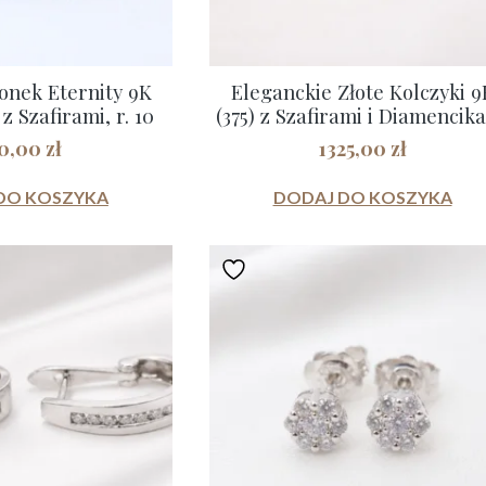
ionek Eternity 9K
Eleganckie Złote Kolczyki 9
 z Szafirami, r. 10
(375) z Szafirami i Diamencik
0,00
zł
1325,00
zł
DO KOSZYKA
DODAJ DO KOSZYKA