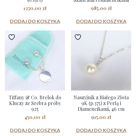
1250,00
zł
985,00
zł
DODAJ DO KOSZYKA
DODAJ DO KOSZYKA
Tiffany & Co. Brelok do
Naszyjnik z Białego Złota
Kluczy ze Srebra próby
9K (p.375) z Perłą i
925
Diamencikami, 46 cm
450,00
zł
915,00
zł
DODAJ DO KOSZYKA
DODAJ DO KOSZYKA