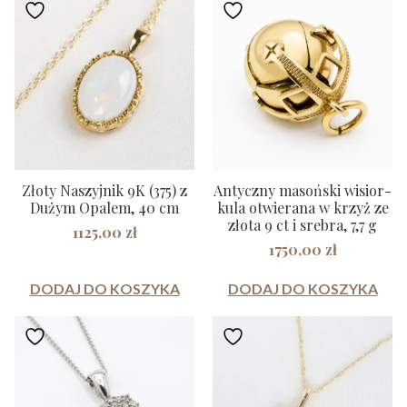
Złoty Naszyjnik 9K (375) z
Antyczny masoński wisior-
Dużym Opalem, 40 cm
kula otwierana w krzyż ze
złota 9 ct i srebra, 7,7 g
1125,00
zł
1750,00
zł
DODAJ DO KOSZYKA
DODAJ DO KOSZYKA