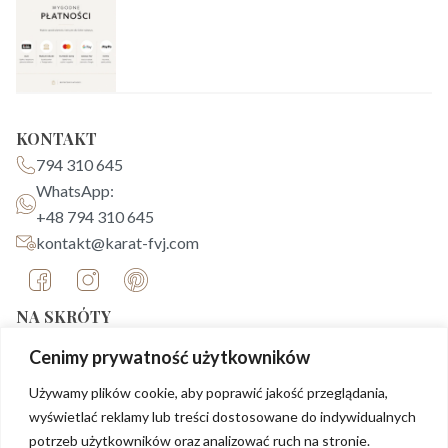
KONTAKT
794 310 645
WhatsApp:
+48 794 310 645
kontakt@karat-fvj.com
NA SKRÓTY
Strona główna
Cenimy prywatność użytkowników
O nas
Używamy plików cookie, aby poprawić jakość przeglądania,
Biżuteria
wyświetlać reklamy lub treści dostosowane do indywidualnych
Blog
potrzeb użytkowników oraz analizować ruch na stronie.
FAQ