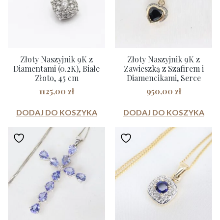
Złoty Naszyjnik 9K z
Złoty Naszyjnik 9K z
Diamentami (0.2K), Białe
Zawieszką z Szafirem i
Złoto, 45 cm
Diamencikami, Serce
1125,00
zł
950,00
zł
DODAJ DO KOSZYKA
DODAJ DO KOSZYKA