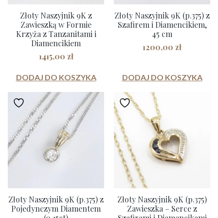
Złoty Naszyjnik 9K z
Złoty Naszyjnik 9K (p.375) z
Zawieszką w Formie
Szafirem i Diamencikiem,
Krzyża z Tanzanitami i
45 cm
Diamencikiem
1200,00
zł
1415,00
zł
DODAJ DO KOSZYKA
DODAJ DO KOSZYKA
Złoty Naszyjnik 9K (p.375) z
Złoty Naszyjnik 9K (p.375)
Pojedynczym Diamentem
Zawieszka – Serce z
(0.15ct)
Szafirami i Diamencikami