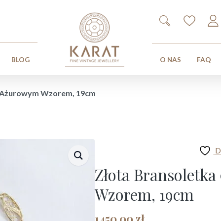
Search
for:
BLOG
O NAS
FAQ
 z Ażurowym Wzorem, 19cm
D
Złota Bransoletka
Wzorem, 19cm
1450,00
zł