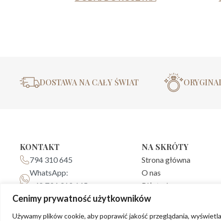
DOSTAWA NA CAŁY ŚWIAT
ORYGINA
KONTAKT
NA SKRÓTY
794 310 645
Strona główna
WhatsApp:
O nas
+48 794 310 645
Biżuteria
Cenimy prywatność użytkowników
kontakt@karat-fvj.com
Blog
FAQ
Używamy plików cookie, aby poprawić jakość przeglądania, wyświetl