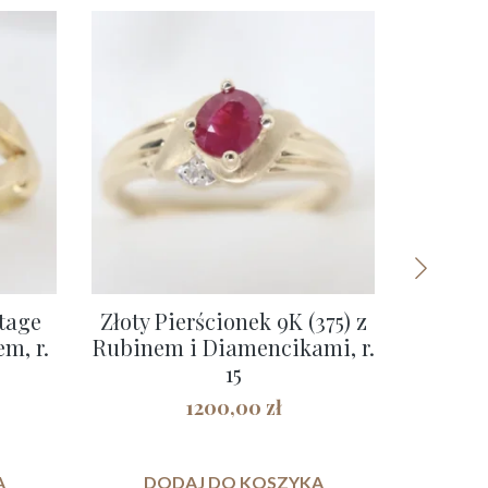
ntage
Złoty Pierścionek 9K (375) z
Złote 
m, r.
Rubinem i Diamencikami, r.
S
15
1200,00
zł
A
DODAJ DO KOSZYKA
DO