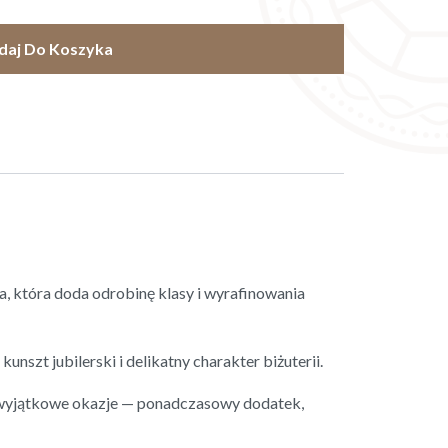
daj Do Koszyka
a, która doda odrobinę klasy i wyrafinowania
unszt jubilerski i delikatny charakter biżuterii.
na wyjątkowe okazje — ponadczasowy dodatek,