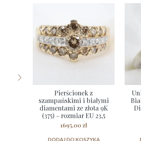
Pierścionek z
Un
szampańskimi i białymi
Bia
diamentami ze złota 9K
Di
(375) – rozmiar EU 23,5
1695,00
zł
DODAJ DO KOSZYKA