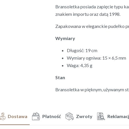
Bransoletka posiada zapięcie typu k
znakiem importu oraz datą 1998.
Zapakowana w eleganckie pudełko pr
Wymiary
Długość: 19 cm
Wymiary ogniwa: 15 × 6,5 mm
Waga: 4,35 g
Stan
Bransoletka w pięknym, używanym stan
Dostawa
Płatność
Zwroty
Reklamac