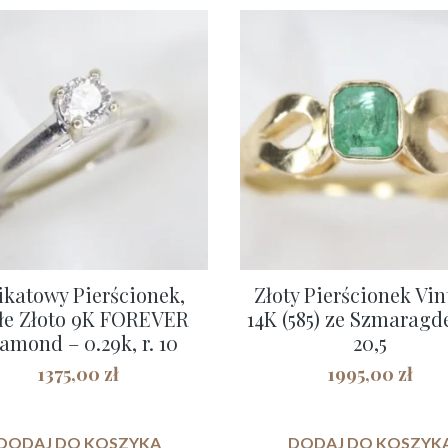
ikatowy Pierścionek,
Złoty Pierścionek Vi
łe Złoto 9K FOREVER
14K (585) ze Szmaragde
amond – 0.29k, r. 10
20,5
1375,00
zł
1995,00
zł
DODAJ DO KOSZYKA
DODAJ DO KOSZYK