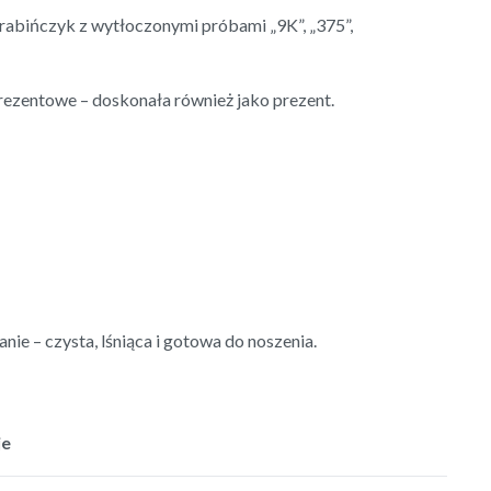
arabińczyk z wytłoczonymi próbami „9K”, „375”,
ezentowe – doskonała również jako prezent.
ie – czysta, lśniąca i gotowa do noszenia.
je