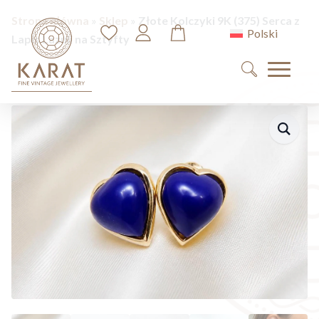
Strona główna
»
Sklep
»
Złote Kolczyki 9K (375) Serca z
Polski
Lapis Lazuli na Sztyfty
Search
for: