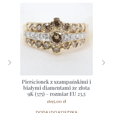
Pierścionek z szampańskimi i
Uni
białymi diamentami ze złota
Zło
9K (375) – rozmiar EU 23,5
1695,00
zł
DODAJ DO KOSZYKA