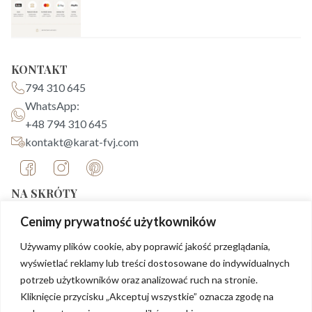
KONTAKT
794 310 645
WhatsApp:
+48 794 310 645
kontakt@karat-fvj.com
NA SKRÓTY
Strona główna
Cenimy prywatność użytkowników
O nas
Używamy plików cookie, aby poprawić jakość przeglądania,
Biżuteria
wyświetlać reklamy lub treści dostosowane do indywidualnych
Blog
potrzeb użytkowników oraz analizować ruch na stronie.
FAQ
Kliknięcie przycisku „Akceptuj wszystkie” oznacza zgodę na
Kontakt