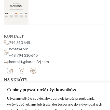
KONTAKT
794 310 645
WhatsApp:
+48 794 310 645
kontakt@karat-fvj.com
NA SKRÓTY
Strona główna
Cenimy prywatność użytkowników
O nas
Używamy plików cookie, aby poprawić jakość przeglądania,
Biżuteria
wyświetlać reklamy lub treści dostosowane do indywidualnych
Blog