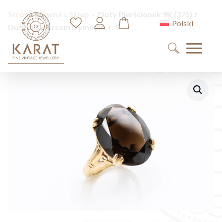
Strona główna
»
Sklep
»
Złoty Pierścionek 9K (375) z
Polski
Dużym Kwarcem Dymnym, r. 9
Search
for: