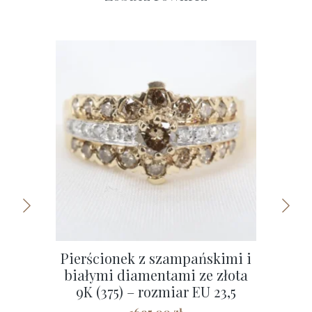
Pierścionek z szampańskimi i
Uni
białymi diamentami ze złota
Zło
9K (375) – rozmiar EU 23,5